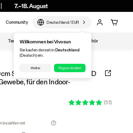
Community
Deutschland
/
EUR
Temperatur & Luftfeuchtigkeit
Zubehör
Willkommen bei Vivosun
Sie kaufen derzeit in
Deutschland
(Deutsch) ein.
Weiter
Region ändern
m S276, für 1-2 Pflanzen, 600D
Gewebe, für den Indoor-
(
51
)
en bezahlen mit