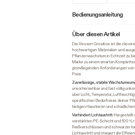
Bedienungsanleitung
Über diesen Artikel
Die Vivosun Growbox ist die clevere
hochwertigen Materialien und ausges
Pflanzenwachstum in Echtzeit zu be
Marke zu einem smarten Komplettset 
grundlegenden Anforderungen von E
Preis
Zuverlässige, stabile Wachstumsu
unvorhersehbar und fast völlig unko
über Licht, Temperatur, Luftfeuchti
spezifischen Bedürfnisse deiner Pf
lästigen Haustieren und schädliche
Verhindert Lichtaustritt:
Hergestellt
verstärkten PE-Schicht und 100 % r
Reißverschlüssen und schwarzer In
Lichtaustritt und steigert die Effi