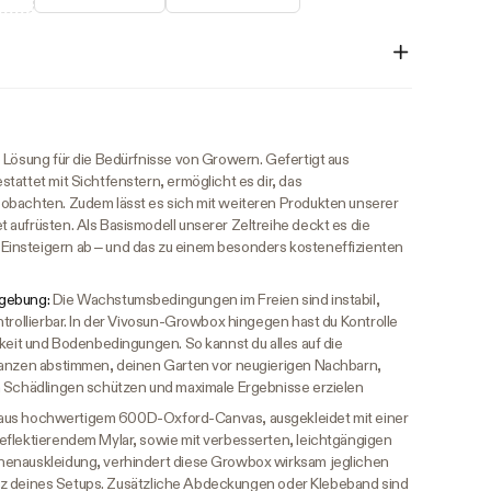
 Lösung für die Bedürfnisse von Growern. Gefertigt aus
tattet mit Sichtfenstern, ermöglicht es dir, das
obachten. Zudem lässt es sich mit weiteren Produkten unserer
aufrüsten. Als Basismodell unserer Zeltreihe deckt es die
insteigern ab – und das zu einem besonders kosteneffizienten
mgebung:
Die Wachstumsbedingungen im Freien sind instabil,
ntrollierbar. In der Vivosun-Growbox hingegen hast du Kontrolle
gkeit und Bodenbedingungen. So kannst du alles auf die
lanzen abstimmen, deinen Garten vor neugierigen Nachbarn,
n Schädlingen schützen und maximale Ergebnisse erzielen
 aus hochwertigem 600D-Oxford-Canvas, ausgekleidet mit einer
eflektierendem Mylar, sowie mit verbesserten, leichtgängigen
nenauskleidung, verhindert diese Growbox wirksam jeglichen
zienz deines Setups. Zusätzliche Abdeckungen oder Klebeband sind