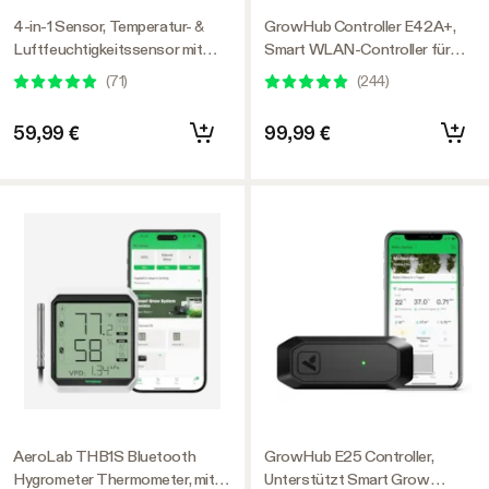
4-in-1 Sensor, Temperatur- &
GrowHub Controller E42A+,
Luftfeuchtigkeitssensor mit
Smart WLAN-Controller für
CO₂- und Lichtmessung, VPD
Growzelte
(
71
)
(
244
)
Monitoring, nur kompatibel mit
Umgebungssteuerung von
GrowHub E42A+
Temperatur, Luftfeuchtigkeits,
59,99 €
99,99 €
VPD, Timer, Zyklen und
Zeitplansteuerung, Kühlung
AeroLab THB1S Bluetooth
GrowHub E25 Controller,
Hygrometer Thermometer, mit
Unterstützt Smart Grow