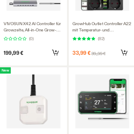
VIVOSUN X42 AI Controller für
GrowHub Outlet Controller A22
Growzelte, All-in-One Grow-
mit Temperatur- und
Automatisierungssystem mit
Feuchtigkeitssensor, Smart Plug
(
0
)
(
82
)
stabiler Umgebungssteuerung &
Thermostat 15A 3600W,
VPD-Management, kabellose
kompatibel mit VIVOSUN App
199,99 €
33,99 €
39,99 €
Gerätesynchronisierung & App-
für Growzelt
Überwachung für Indoor-Grow-
Systeme & Hydroponik
New