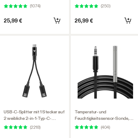
externer Sensorsonde inkl.
System Geräte, Einfache
(
1074
)
(
250
)
Installation & Nutzung, WLAN-
App-Steuerung,
25,99 €
26,99 €
Erweiterungsanschluss für
E42/E42A
USB-C-Splitter mit 1 Stecker auf
Temperatur- und
2 weibliche 2-in-1-Typ-C-
Feuchtigkeitssensor-Sonde,
Splitter, Daisy-Chain-
wasserdichte Edelstahl-Sonde
(
2218
)
(
404
)
Adapterdongle für GrowHub
zur Umgebungsüberwachung für
Steuerung E42A
GrowHub Controller E42/E42A,