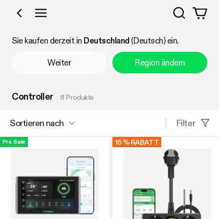
Suchen
Nach Kategorie einkaufen
Sie kaufen derzeit in
Deutschland
(Deutsch) ein.
Weiter
Region ändern
Controller
8 Produkte
Filter
Sortieren nach
15 % RABATT
Pre Sale