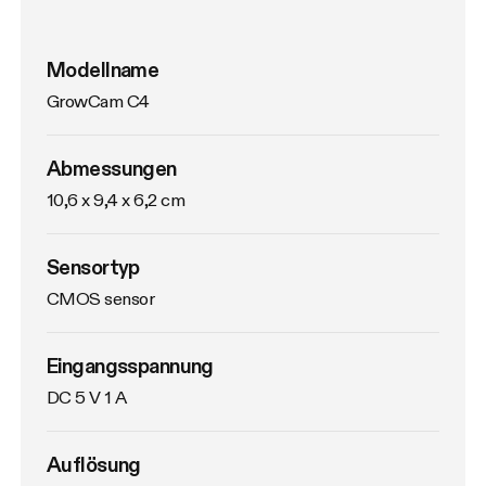
Modellname
GrowCam C4
Abmessungen
10,6 x 9,4 x 6,2 cm
Sensortyp
CMOS sensor
Eingangsspannung
DC 5 V 1 A
Auflösung