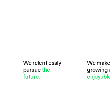
We relentlessly
We mak
pursue
the
growing
future.
enjoyable