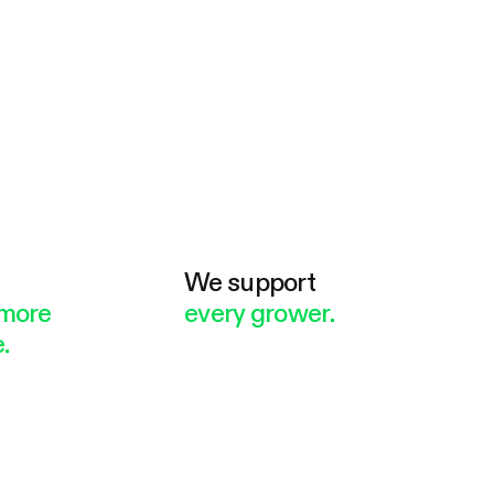
e
We support
more
every grower.
.