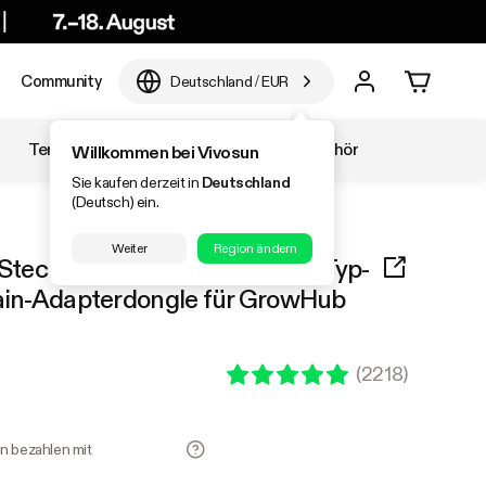
Community
Deutschland
/
EUR
Temperatur & Luftfeuchtigkeit
Zubehör
Willkommen bei Vivosun
Sie kaufen derzeit in
Deutschland
(Deutsch) ein.
Weiter
Region ändern
Stecker auf 2 weibliche 2-in-1-Typ-
hain-Adapterdongle für GrowHub
(
2218
)
en bezahlen mit