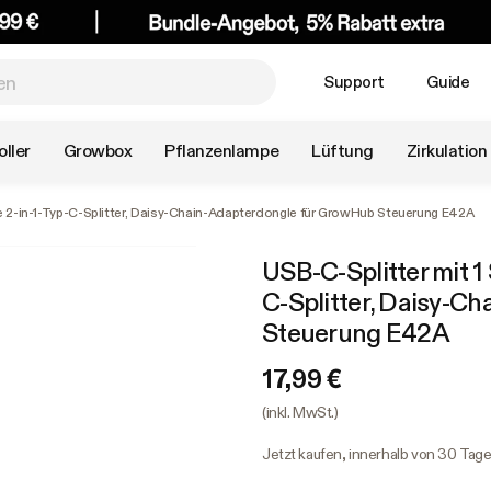
Support
Guide
ller
Growbox
Pflanzenlampe
Lüftung
Zirkulation
che 2-in-1-Typ-C-Splitter, Daisy-Chain-Adapterdongle für GrowHub Steuerung E42A
USB-C-Splitter mit 1 
C-Splitter, Daisy-C
Steuerung E42A
17,99 €
(inkl. MwSt.)
Jetzt kaufen, innerhalb von 30 Tag