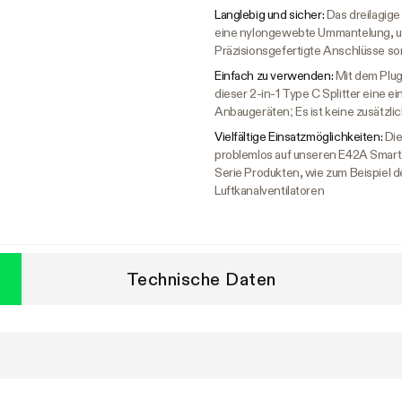
Langlebig und sicher:
Das dreilagige
eine nylongewebte Ummantelung, um 
Präzisionsgefertigte Anschlüsse so
Einfach zu verwenden:
Mit dem Plu
dieser 2-in-1 Type C Splitter eine 
Anbaugeräten; Es ist keine zusätzlic
Vielfältige Einsatzmöglichkeiten:
Die
problemlos auf unseren E42A Smart C
Serie Produkten, wie zum Beispiel 
Luftkanalventilatoren
Technische Daten