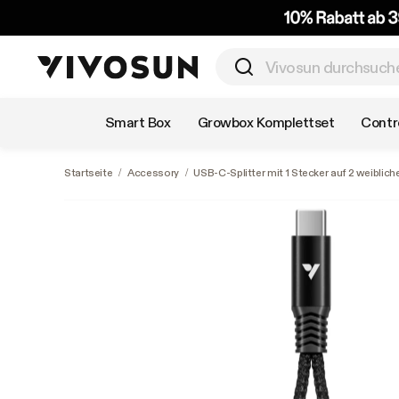
Nach Kategorie einkaufen
Smart Box
Growbox Komplettset
Contro
Startseite
/
Accessory
/
USB-C-Splitter mit 1 Stecker auf 2 weibli