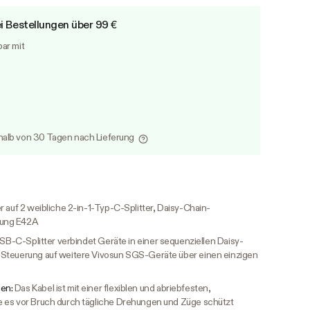
i Bestellungen über 99 €
bar mit
alb von 30 Tagen nach Lieferung
r auf 2 weibliche 2-in-1-Typ-C-Splitter, Daisy-Chain-
rung E42A
SB-C-Splitter verbindet Geräte in einer sequenziellen Daisy-
 Steuerung auf weitere Vivosun SGS-Geräte über einen einzigen
gen:
Das Kabel ist mit einer flexiblen und abriebfesten,
 es vor Bruch durch tägliche Drehungen und Züge schützt