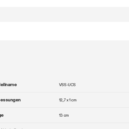
ellname
VSS-UCS
essungen
12,7 x 1 cm
ge
13 cm