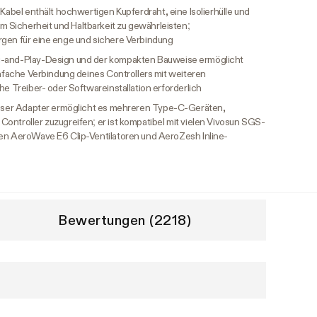
 Kabel enthält hochwertigen Kupferdraht, eine Isolierhülle und
Sicherheit und Haltbarkeit zu gewährleisten;
rgen für eine enge und sichere Verbindung
g-and-Play-Design und der kompakten Bauweise ermöglicht
einfache Verbindung deines Controllers mit weiteren
he Treiber- oder Softwareinstallation erforderlich
ser Adapter ermöglicht es mehreren Type-C-Geräten,
ontroller zuzugreifen; er ist kompatibel mit vielen Vivosun SGS-
den AeroWave E6 Clip-Ventilatoren und AeroZesh Inline-
Bewertungen (2218)