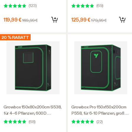
Frontfenster, für den Indoor-
Frontfenster, für den Indoor-
(
123
)
(
69
)
Pflanzenanbau
Pflanzenanbau
119,99 €
125,99 €
169,99 €
179,99 €
20 % RABATT
Growbox 150x80x200cm S538,
Growbox Pro 150x150x200cm
für 4–6 Pflanzen, 600D
P558, für 6-10 Pflanzen, großes
lichtdichtes Oxford-Gewebe,
Frontfenster, für den Indoor-
(
68
)
(
22
)
für den Indoor-Pflanzenanbau
Pflanzenanbau