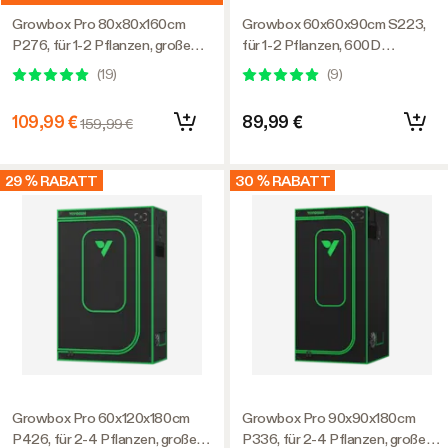
Growbox Pro 80x80x160cm
Growbox 60x60x90cm S223,
P276, für 1-2 Pflanzen, großes
für 1-2 Pflanzen, 600D
Frontfenster, für den Indoor-
lichtdichtes Oxford-Gewebe,
(
19
)
(
9
)
Pflanzenanbau
für den Indoor-Pflanzenanbau
109,99 €
89,99 €
159,99 €
29 % RABATT
30 % RABATT
Growbox Pro 60x120x180cm
Growbox Pro 90x90x180cm
P426, für 2-4 Pflanzen, großes
P336, für 2-4 Pflanzen, großes