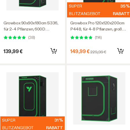
SUPER
35 %
BLITZANGEBOT
RABATT
Growbox 90x90x180cm S336,
Growbox Pro 120x120x200cm
für 2-4 Pflanzen, 600D
P448, für 4-8 Pflanzen, großes
lichtdichtes Oxford-Gewebe,
Frontfenster, für den Indoor-
(
38
)
(
114
)
für den Indoor-Pflanzenanbau
Pflanzenanbau
139,99 €
149,99 €
229,99 €
SUPER
31 %
BLITZANGEBOT
RABATT