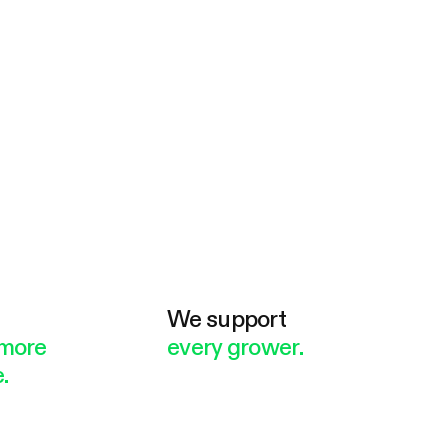
e
We support
more
every grower.
.