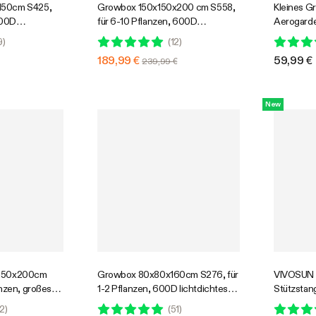
150cm S425,
Growbox 150x150x200 cm S558,
Kleines Gr
600D
für 6-10 Pflanzen, 600D
Aerogarde
d-Gewebe, für
lichtdichtes Oxford-Gewebe, für
Anbausyst
9
)
(
12
)
enanbau
den Indoor-Pflanzenanbau
hochrefle
189,99 €
59,99 €
239,99 €
Grow-Zelt 
Sichtfens
herausne
New
x150x200cm
Growbox 80x80x160cm S276, für
VIVOSUN
anzen, großes
1-2 Pflanzen, 600D lichtdichtes
Stützstan
en Indoor-
Oxford-Gewebe, für den Indoor-
Heavy-Du
2
)
(
51
)