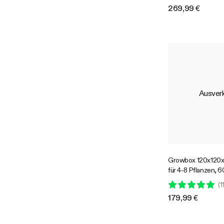
Pflanzenanbau
269,99 €
Ausverk
Growbox 120x120
für 4-8 Pflanzen, 
lichtdichtes Oxfor
(
1
den Indoor-Pflanz
179,99 €