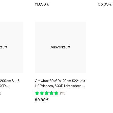
Pflanzenanbau
cm verstel
119,99 €
36,99 €
60×60, 7
cm Zelte,
auft
Ausverkauft
x200cm S448,
Growbox 60x60x120cm S224, für
600D
1-2 Pflanzen, 600D lichtdichtes
d-Gewebe, für
Oxford-Gewebe, für den Indoor-
1
)
(
13
)
enanbau
Pflanzenanbau
99,99 €