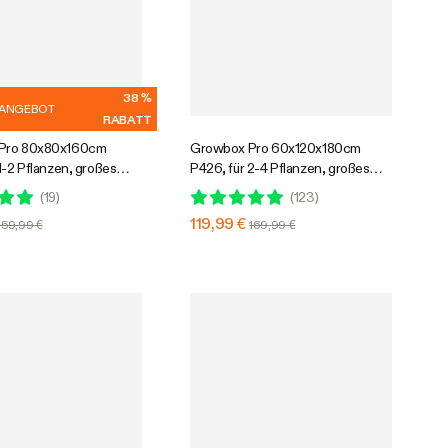
38 %
ZANGEBOT
RABATT
Pro 80x80x160cm
Growbox Pro 60x120x180cm
 großes
P426, für 2-4 Pflanzen, großes
er, für den Indoor-
Frontfenster, für den Indoor-
(
19
)
(
123
)
nbau
Pflanzenanbau
119,99 €
159,99 €
169,99 €