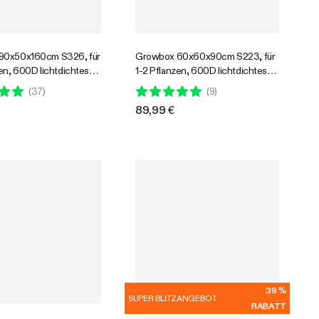
90x50x160cm S326, für
Growbox 60x60x90cm S223, für
en, 600D lichtdichtes
1-2 Pflanzen, 600D lichtdichtes
webe, für den Indoor-
Oxford-Gewebe, für den Indoor-
(
37
)
(
9
)
nbau
Pflanzenanbau
89,99 €
39 %
SUPER BLITZANGEBOT
RABATT