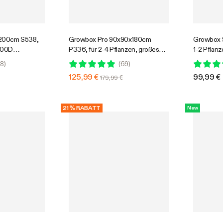
200cm S538,
Growbox Pro 90x90x180cm
Growbox 
 600D
P336, für 2-4 Pflanzen, großes
1-2 Pflanz
d-Gewebe, für
Frontfenster, für den Indoor-
Oxford-Ge
8
)
(
69
)
enanbau
Pflanzenanbau
Pflanzena
125,99 €
99,99 €
179,99 €
21 % RABATT
New