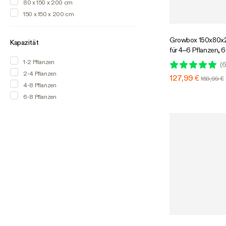
80 x 150 x 200 cm
150 x 150 x 200 cm
Growbox 150x80x
Kapazität
für 4–6 Pflanzen,
lichtdichtes Oxfor
1-2 Pflanzen
(
6
den Indoor-Pflanz
2-4 Pflanzen
127,99 €
159,99 €
4-8 Pflanzen
6-8 Pflanzen