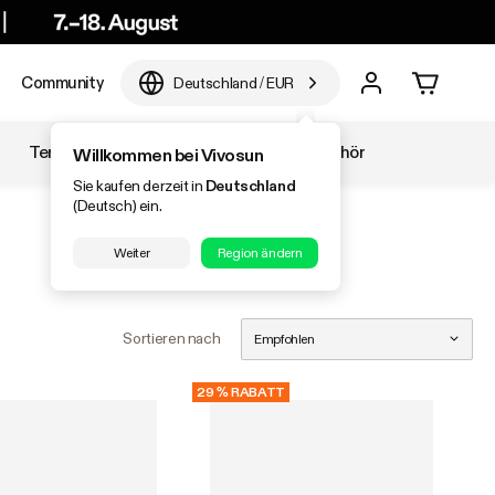
Community
Deutschland
/
EUR
Temperatur & Luftfeuchtigkeit
Zubehör
Willkommen bei Vivosun
Sie kaufen derzeit in
Deutschland
(Deutsch) ein.
Weiter
Region ändern
Sortieren nach
Empfohlen
29 % RABATT