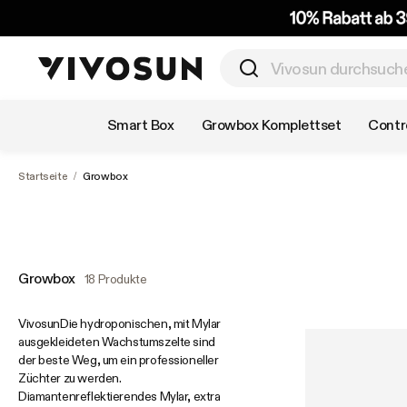
Nach Kategorie einkaufen
Smart Box
Growbox Komplettset
Contro
Startseite
/
Growbox
Growbox
18 Produkte
VivosunDie hydroponischen, mit Mylar
ausgekleideten Wachstumszelte sind
der beste Weg, um ein professioneller
Züchter zu werden.
Diamantenreflektierendes Mylar, extra