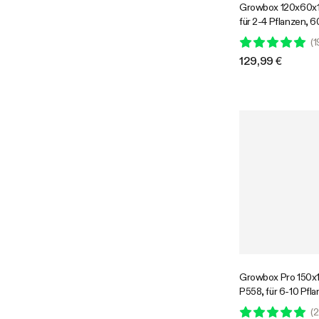
Growbox 120x60x
für 2-4 Pflanzen, 
lichtdichtes Oxfor
(
1
den Indoor-Pflanz
129,99 €
Growbox Pro 150
P558, für 6-10 Pfl
Frontfenster, für d
(
2