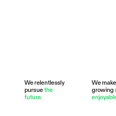
We relentlessly
We mak
pursue
the
growing
future.
enjoyable