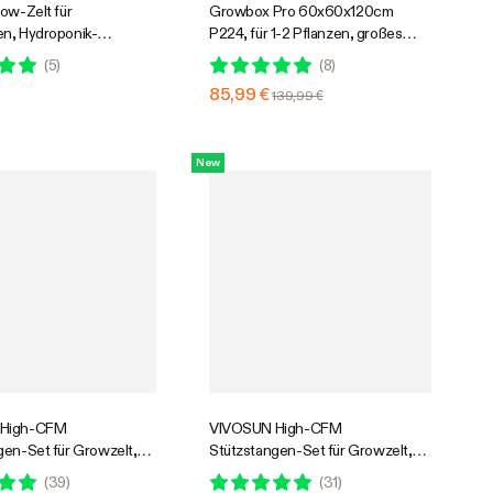
ow-Zelt für
Growbox Pro 60x60x120cm
n, Hydroponik-
P224, für 1-2 Pflanzen, großes
em, 60 x 40 x 50 cm,
Frontfenster, für den Indoor-
(
5
)
(
8
)
ktierendes Mylar-Indoor-
Pflanzenanbau
85,99 €
139,99 €
mit stabiler Halterung,
ter und
hmbarer Bodenwanne
New
 High-CFM
VIVOSUN High-CFM
gen-Set für Growzelt,
Stützstangen-Set für Growzelt,
ty Querstreben, 60–90
Heavy-Duty Querstreben, 100–
(
39
)
(
31
)