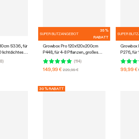
35 %
SUPER BLITZANGEBOT
SUPER BLIT
RABATT
0cm S336, für
Growbox Pro 120x120x200cm
Growbox 
 lichtdichtes
P448, für 4-8 Pflanzen, großes
P276, für 1-2 Pflanzen,
r den Indoor-
Frontfenster, für den Indoor-
Frontfenst
8
)
(
114
)
Pflanzenanbau
Pflanzena
149,99 €
99,99 €
229,99 €
30 % RABATT